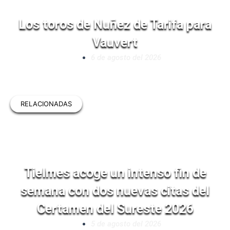
Los toros de Nuñez de Tarifa para
Vauvert
6 de agosto del 2026
RELACIONADAS
Tielmes acoge un intenso fin de
semana con dos nuevas citas del
Certamen del Sureste 2026
5 de agosto del 2026