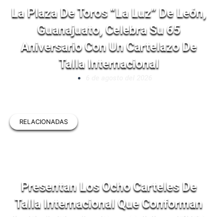
La Plaza De Toros “La Luz” De León,
Guanajuato, Celebra Su 65
Aniversario Con Un Cartelazo De
Talla Internacional
6 de agosto del 2026
RELACIONADAS
Presentan Los Ocho Carteles De
Talla Internacional Que Conforman