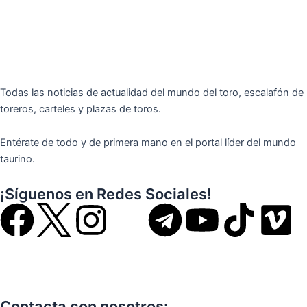
Todas las noticias de actualidad del mundo del toro, escalafón de
toreros, carteles y plazas de toros.
Entérate de todo y de primera mano en el portal líder del mundo
taurino.
¡Síguenos en Redes Sociales!
F
I
T
Y
T
V
a
n
e
o
i
i
c
s
l
u
k
m
Contacta con nosotros: