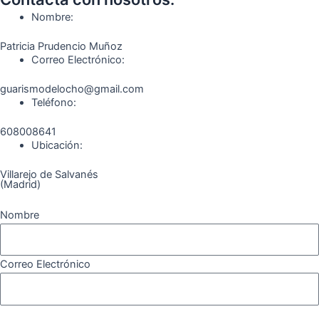
e
t
e
t
t
e
Nombre:
b
a
g
u
o
o
Patricia Prudencio Muñoz
Correo Electrónico:
o
g
r
b
k
guarismodelocho@gmail.com
Teléfono:
o
r
a
e
608008641
k
a
m
Ubicación:
Villarejo de Salvanés
m
(Madrid)
Nombre
Correo Electrónico