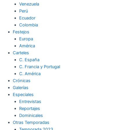
Venezuela
k
a
m
Perú
Ecuador
m
Colombia
Festejos
Europa
América
Carteles
C. España
C. Francia y Portugal
C. América
Crónicas
Galerías
Especiales
Entrevistas
Reportajes
Dominicales
Otras Temporadas
Temporada 2023