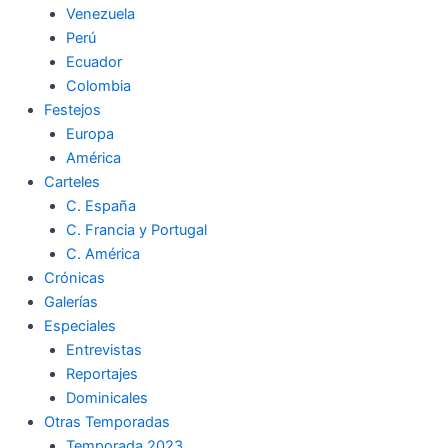
Venezuela
k
a
m
Perú
Ecuador
m
Colombia
Festejos
Europa
América
Carteles
C. España
C. Francia y Portugal
C. América
Crónicas
Galerías
Especiales
Entrevistas
Reportajes
Dominicales
Otras Temporadas
Temporada 2023