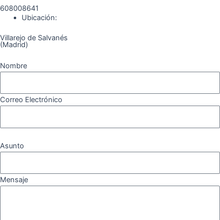
o
r
a
e
608008641
k
a
m
Ubicación:
Villarejo de Salvanés
m
(Madrid)
Nombre
Correo Electrónico
Asunto
Mensaje