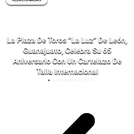
La Plaza De Toros “La Luz” De León,
Guanajuato, Celebra Su 65
Aniversario Con Un Cartelazo De
Talla Internacional
6 de agosto del 2026