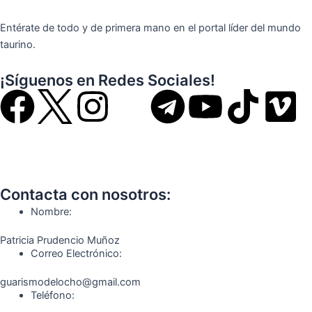
Entérate de todo y de primera mano en el portal líder del mundo
taurino.
¡Síguenos en Redes Sociales!
F
I
T
Y
T
V
a
n
e
o
i
i
c
s
l
u
k
m
Contacta con nosotros:
e
t
e
t
t
e
Nombre:
b
a
g
u
o
o
Patricia Prudencio Muñoz
Correo Electrónico:
o
g
r
b
k
guarismodelocho@gmail.com
Teléfono: