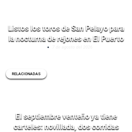
Listos los toros de San Pelayo para
la nocturna de rejones en El Puerto
7 de agosto del 2026
RELACIONADAS
El septiembre venteño ya tiene
carteles: novillada, dos corridas