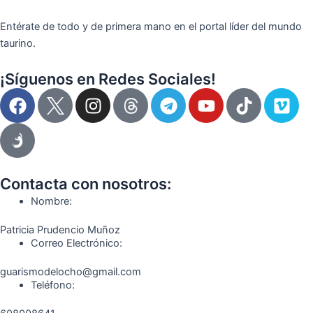
Entérate de todo y de primera mano en el portal líder del mundo
taurino.
¡Síguenos en Redes Sociales!
F
I
T
Y
T
V
a
n
e
o
i
i
c
s
l
u
k
m
e
t
e
t
t
e
b
a
g
u
o
o
o
g
r
b
k
Contacta con nosotros:
o
r
a
e
Nombre:
k
a
m
Patricia Prudencio Muñoz
m
Correo Electrónico:
guarismodelocho@gmail.com
Teléfono: