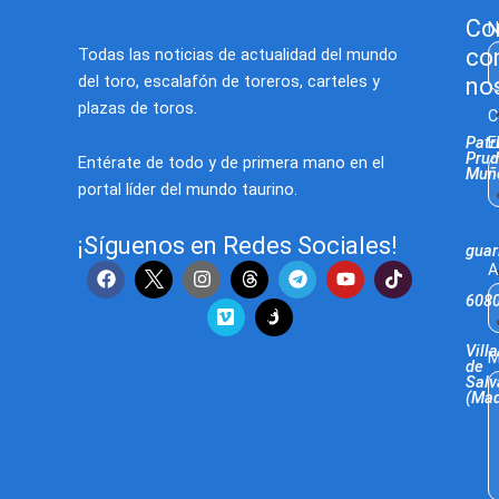
Co
N
co
Todas las noticias de actualidad del mundo
del toro, escalafón de toreros, carteles y
no
plazas de toros.
C
E
Patr
Prud
Entérate de todo y de primera mano en el
Muñ
portal líder del mundo taurino.
¡Síguenos en Redes Sociales!
gua
F
I
V
T
Y
T
A
a
n
i
e
o
i
608
c
s
m
l
u
k
e
t
e
e
t
t
b
a
o
g
u
o
Villa
M
o
g
r
b
k
de
o
r
a
e
Salv
(Mad
k
a
m
m