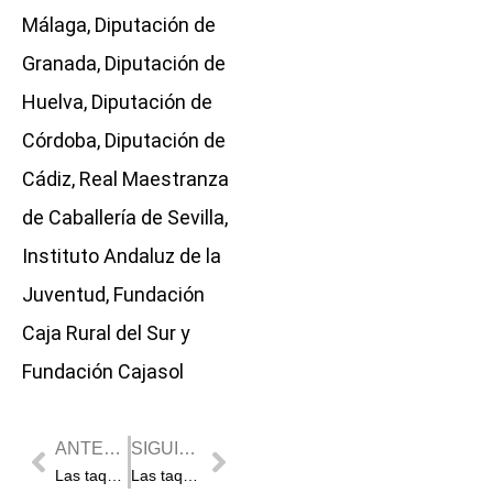
Málaga, Diputación de
Granada, Diputación de
Huelva, Diputación de
Córdoba, Diputación de
Cádiz, Real Maestranza
de Caballería de Sevilla,
Instituto Andaluz de la
Juventud, Fundación
Caja Rural del Sur y
Fundación Cajasol
Prev
Next
ANTERIOR
SIGUIENTE
Las taquillas de Valladolid abrirán este martes para comenzar la venta de abonos de la feria de la Virgen de San Lorenzo
Las taquillas de la plaza de toros de Valencia abren este martes para la Feria de Julio